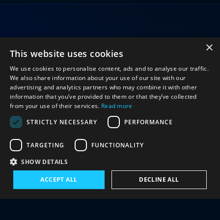
تواصل معنا
×
This website uses cookies
We use cookies to personalise content, ads and to analyse our traffic.
We also share information about your use of our site with our
advertising and analytics partners who may combine it with other
اشترك في نشرتنا الإخبارية
information that you’ve provided to them or that they’ve collected
from your use of their services.
Read more
سجل اليوم للبقاء على اطلاع بأحدث أخبار المشروع
STRICTLY NECESSARY
PERFORMANCE
والتحليلات والبحوث والأحداث.
TARGETING
FUNCTIONALITY
SHOW DETAILS
اشتراك
ACCEPT ALL
DECLINE ALL
زر موقع يونيدير
مسرد المصطلحات