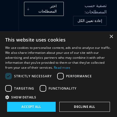
تصفية حسب
اختر
المصطلحات
المصطلحات:
إعادة تعيين الكل
×
This website uses cookies
أُطُر الحوكمة
(3)
We use cookies to personalise content, ads and to analyse our traffic.
We also share information about your use of our site with our
تعاون
(2)
advertising and analytics partners who may combine it with other
information that you’ve provided to them or that they’ve collected
from your use of their services.
Read more
STRICTLY NECESSARY
PERFORMANCE
TARGETING
FUNCTIONALITY
SHOW DETAILS
ACCEPT ALL
DECLINE ALL
تواصل معنا