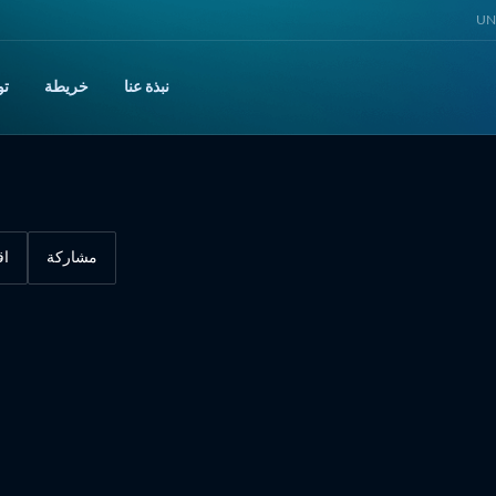
UNI
نبذة عنا
خريطة
تو
مشاركة
اق