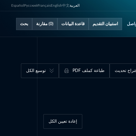
العربية
中文
English
Français
Русский
Español
اصل
استبيان التقديم
قاعدة البيانات
(0) مقارنة
بحث
تراح تحديث
طباعة كملف PDF
توسيع الكل
إعادة تعيين الكل