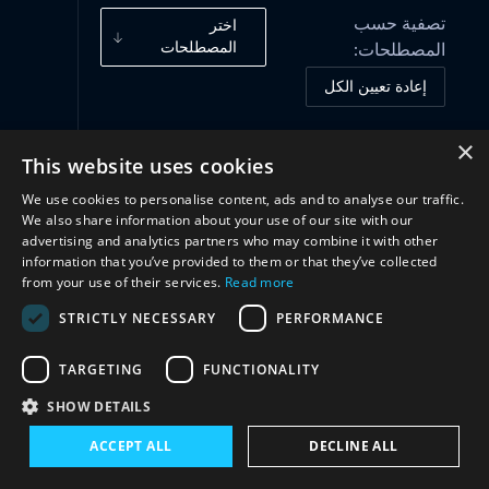
تصفية حسب
اختر
المصطلحات
المصطلحات:
إعادة تعيين الكل
×
This website uses cookies
أُطُر الحوكمة
(1)
We use cookies to personalise content, ads and to analyse our traffic.
We also share information about your use of our site with our
تعاون
(3)
advertising and analytics partners who may combine it with other
information that you’ve provided to them or that they’ve collected
from your use of their services.
Read more
STRICTLY NECESSARY
PERFORMANCE
TARGETING
FUNCTIONALITY
SHOW DETAILS
ACCEPT ALL
DECLINE ALL
تواصل معنا