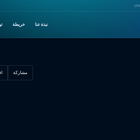
UNI
نبذة عنا
خريطة
تو
مشاركة
اق