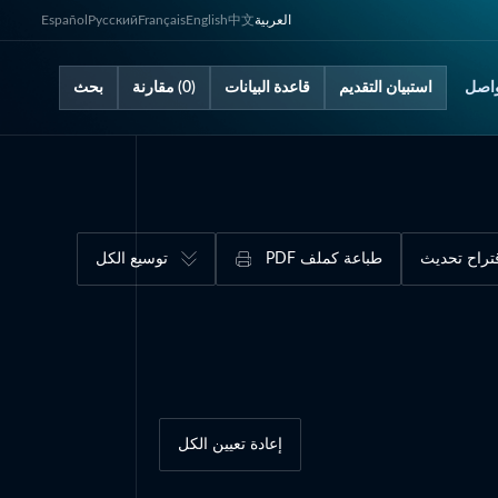
العربية
中文
English
Français
Русский
Español
اصل
استبيان التقديم
قاعدة البيانات
(0) مقارنة
بحث
تراح تحديث
طباعة كملف PDF
توسيع الكل
إعادة تعيين الكل