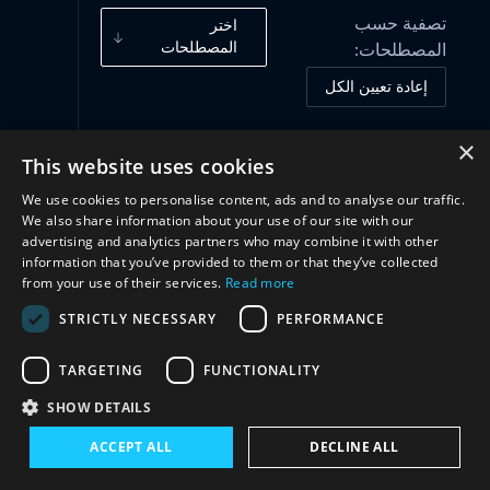
تصفية حسب
اختر
المصطلحات
المصطلحات:
إعادة تعيين الكل
×
This website uses cookies
أُطُر الحوكمة
(1)
We use cookies to personalise content, ads and to analyse our traffic.
We also share information about your use of our site with our
الهياكل
(2)
advertising and analytics partners who may combine it with other
information that you’ve provided to them or that they’ve collected
from your use of their services.
Read more
تعاون
(2)
STRICTLY NECESSARY
PERFORMANCE
TARGETING
FUNCTIONALITY
SHOW DETAILS
ACCEPT ALL
DECLINE ALL