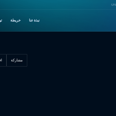
UNI
نبذة عنا
خريطة
تو
مشاركة
اق