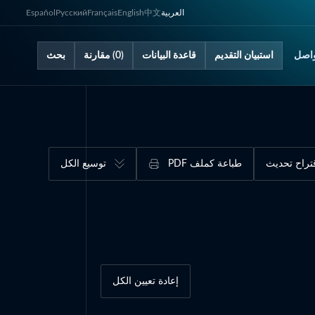
العربية
中文
English
Français
Русский
Español
اصل
استبيان التقديم
قاعدة البيانات
(0) مقارنة
بحث
تراح تحديث
طباعة كملف PDF
توسيع الكل
إعادة تعيين الكل