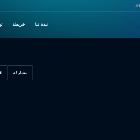
UNI
نبذة عنا
خريطة
تو
مشاركة
اق