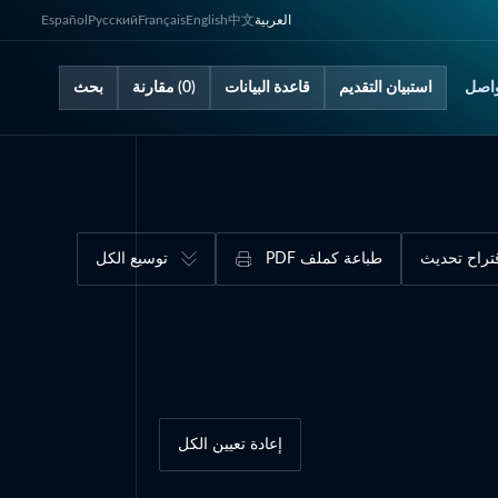
العربية
中文
English
Français
Русский
Español
اصل
استبيان التقديم
قاعدة البيانات
(0) مقارنة
بحث
تراح تحديث
طباعة كملف PDF
توسيع الكل
إعادة تعيين الكل