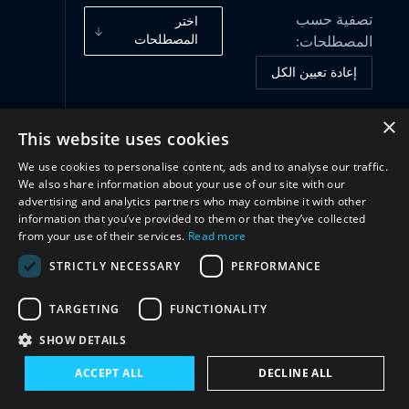
تصفية حسب
اختر
المصطلحات
المصطلحات:
إعادة تعيين الكل
×
This website uses cookies
أُطُر الحوكمة
(2)
We use cookies to personalise content, ads and to analyse our traffic.
We also share information about your use of our site with our
الممارسات والمبادرات
(3)
advertising and analytics partners who may combine it with other
information that you’ve provided to them or that they’ve collected
from your use of their services.
Read more
تعاون
(2)
STRICTLY NECESSARY
PERFORMANCE
TARGETING
FUNCTIONALITY
SHOW DETAILS
ACCEPT ALL
DECLINE ALL