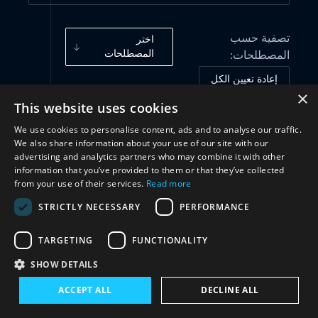
تصفية حسب
اختر
المصطلحات
المصطلحات:
إعادة تعيين الكل
×
This website uses cookies
أُطُر الحوكمة
(22)
We use cookies to personalise content, ads and to analyse our traffic.
We also share information about your use of our site with our
advertising and analytics partners who may combine it with other
الممارسات والمبادرات
(3)
information that you’ve provided to them or that they’ve collected
from your use of their services.
Read more
STRICTLY NECESSARY
PERFORMANCE
الهياكل
(5)
TARGETING
FUNCTIONALITY
تعاون
(8)
SHOW DETAILS
ACCEPT ALL
DECLINE ALL