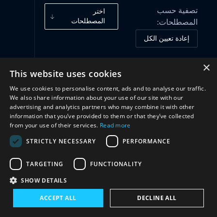
تصفية حسب
اختر
المصطلحات
المصطلحات:
إعادة تعيين الكل
×
This website uses cookies
أُطُر الحوكمة
(2)
We use cookies to personalise content, ads and to analyse our traffic.
We also share information about your use of our site with our
الممارسات والمبادرات
(1)
advertising and analytics partners who may combine it with other
information that you’ve provided to them or that they’ve collected
from your use of their services.
Read more
تعاون
(3)
STRICTLY NECESSARY
PERFORMANCE
TARGETING
FUNCTIONALITY
SHOW DETAILS
ACCEPT ALL
DECLINE ALL