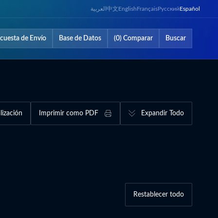
العربية
中文
English
Français
Русский
Español
cuesta de Envío
Base de Datos
(0) Comparar
Buscar
lización
Imprimir como PDF
Expandir Todo
Restablecer todo