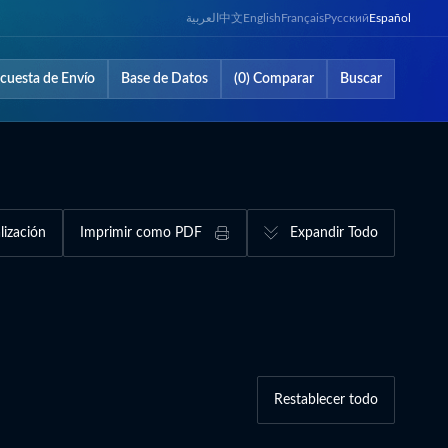
العربية
中文
English
Français
Русский
Español
cuesta de Envío
Base de Datos
(0) Comparar
Buscar
lización
Imprimir como PDF
Expandir Todo
Restablecer todo