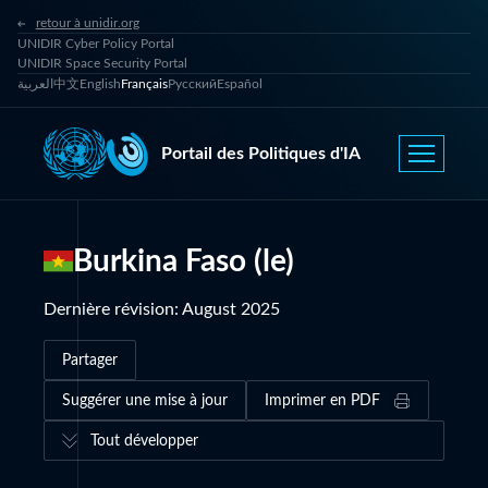
retour à unidir.org
UNIDIR Cyber Policy Portal
UNIDIR Space Security Portal
العربية
中文
English
Français
Русский
Español
Portail des Politiques d'IA
Burkina Faso (le)
Dernière révision
:
August 2025
Partager
Suggérer une mise à jour
Imprimer en PDF
Tout développer