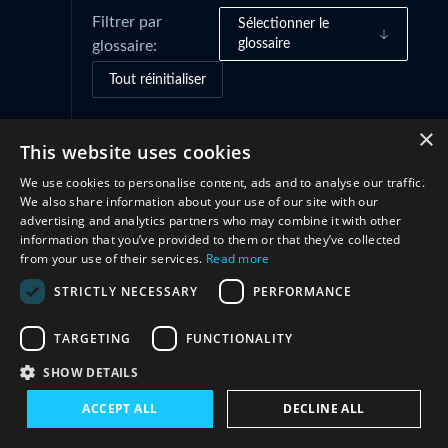
Filtrer par
Sélectionner le
glossaire
glossaire:
Tout réinitialiser
×
This website uses cookies
Cadres de gouvernance
(1)
We use cookies to personalise content, ads and to analyse our traffic.
We also share information about your use of our site with our
Coopération
(2)
advertising and analytics partners who may combine it with other
information that you’ve provided to them or that they’ve collected
from your use of their services.
Read more
STRICTLY NECESSARY
PERFORMANCE
TARGETING
FUNCTIONALITY
SHOW DETAILS
ACCEPT ALL
DECLINE ALL
Restez en contact avec nous