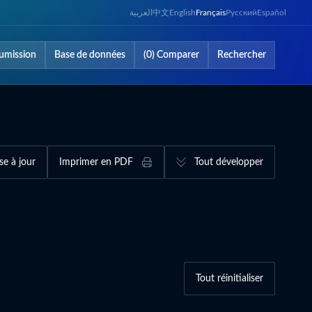
العربية
中文
English
Français
Русский
Español
umission
Base de données
(0) Comparer
Rechercher
se à jour
Imprimer en PDF
Tout développer
Tout réinitialiser