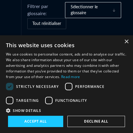
Filtrer par
Sélectionner le
glossaire
glossaire:
Tout réinitialiser
×
This website uses cookies
Coopération
(1)
We use cookies to personalise content, ads and to analyse our traffic.
We also share information about your use of our site with our
advertising and analytics partners who may combine it with other
information that you’ve provided to them or that they’ve collected
from your use of their services.
Read more
STRICTLY NECESSARY
PERFORMANCE
TARGETING
FUNCTIONALITY
Restez en contact avec nous
SHOW DETAILS
ACCEPT ALL
DECLINE ALL