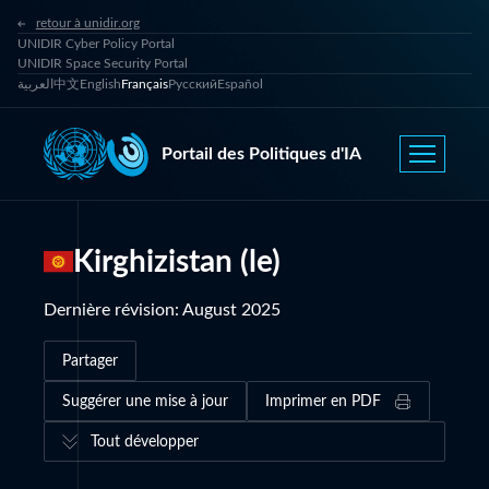
retour à unidir.org
UNIDIR Cyber Policy Portal
UNIDIR Space Security Portal
العربية
中文
English
Français
Русский
Español
Portail des Politiques d'IA
Kirghizistan (le)
Dernière révision
:
August 2025
Partager
Suggérer une mise à jour
Imprimer en PDF
Tout développer