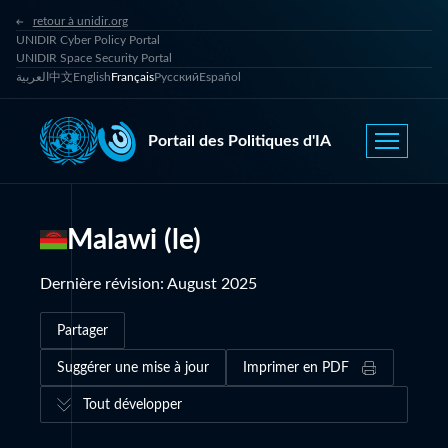
retour à unidir.org
UNIDIR Cyber Policy Portal
UNIDIR Space Security Portal
العربية
中文
English
Français
Русский
Español
Portail des Politiques d'IA
Malawi (le)
Dernière révision
:
August 2025
Partager
Suggérer une mise à jour
Imprimer en PDF
Tout développer