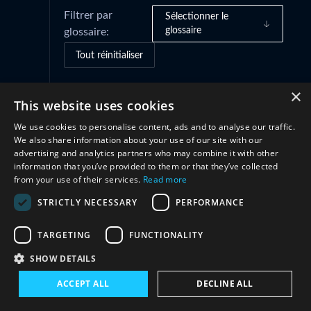
Filtrer par
Sélectionner le
glossaire
glossaire:
Tout réinitialiser
×
This website uses cookies
Cadres de gouvernance
(1)
We use cookies to personalise content, ads and to analyse our traffic.
We also share information about your use of our site with our
Coopération
(1)
advertising and analytics partners who may combine it with other
information that you’ve provided to them or that they’ve collected
from your use of their services.
Read more
STRICTLY NECESSARY
PERFORMANCE
TARGETING
FUNCTIONALITY
SHOW DETAILS
ACCEPT ALL
DECLINE ALL
Restez en contact avec nous