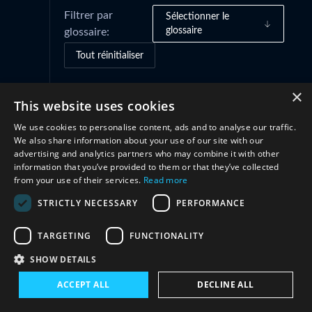
Filtrer par
Sélectionner le
glossaire
glossaire:
Tout réinitialiser
×
This website uses cookies
Coopération
(1)
We use cookies to personalise content, ads and to analyse our traffic.
We also share information about your use of our site with our
advertising and analytics partners who may combine it with other
information that you’ve provided to them or that they’ve collected
from your use of their services.
Read more
STRICTLY NECESSARY
PERFORMANCE
TARGETING
FUNCTIONALITY
Restez en contact avec nous
SHOW DETAILS
ACCEPT ALL
DECLINE ALL