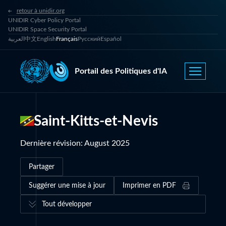
retour à unidir.org
UNIDIR Cyber Policy Portal
UNIDIR Space Security Portal
العربية
中文
English
Français
Русский
Español
Portail des Politiques d'IA
Saint-Kitts-et-Nevis
Dernière révision
:
August 2025
Partager
Suggérer une mise à jour
Imprimer en PDF
Tout développer