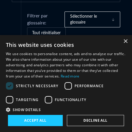
Filtrer par
Sélectionner le
glossaire
glossaire:
Tout réinitialiser
×
This website uses cookies
We use cookies to personalise content, ads and to analyse our traffic.
Coopération
(1)
We also share information about your use of our site with our
advertising and analytics partners who may combine it with other
information that you’ve provided to them or that they’ve collected
from your use of their services.
Read more
STRICTLY NECESSARY
PERFORMANCE
TARGETING
FUNCTIONALITY
SHOW DETAILS
Restez en contact avec nous
ACCEPT ALL
DECLINE ALL