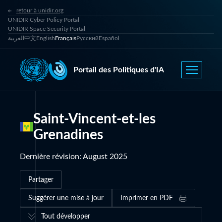
retour à unidir.org
UNIDIR Cyber Policy Portal
UNIDIR Space Security Portal
العربية
中文
English
Français
Русский
Español
Portail des Politiques d'IA
Saint-Vincent-et-les
Grenadines
Dernière révision
:
August 2025
Partager
Suggérer une mise à jour
Imprimer en PDF
Tout développer