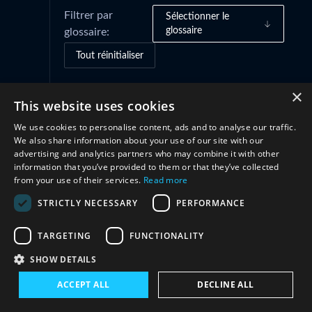
Filtrer par
Sélectionner le
glossaire
glossaire:
Tout réinitialiser
×
This website uses cookies
Coopération
(1)
We use cookies to personalise content, ads and to analyse our traffic.
We also share information about your use of our site with our
advertising and analytics partners who may combine it with other
information that you’ve provided to them or that they’ve collected
from your use of their services.
Read more
STRICTLY NECESSARY
PERFORMANCE
TARGETING
FUNCTIONALITY
Restez en contact avec nous
SHOW DETAILS
ACCEPT ALL
DECLINE ALL