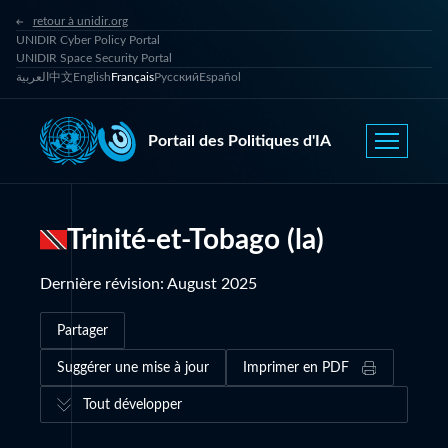
retour à unidir.org
UNIDIR Cyber Policy Portal
UNIDIR Space Security Portal
العربية
中文
English
Français
Русский
Español
Portail des Politiques d'IA
Trinité-et-Tobago (la)
Dernière révision
:
August 2025
Partager
Suggérer une mise à jour
Imprimer en PDF
Tout développer