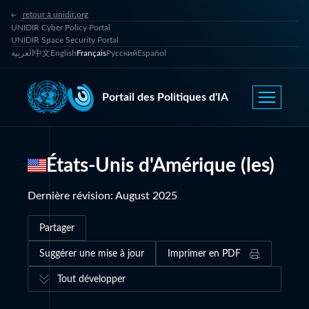
retour à unidir.org
UNIDIR Cyber Policy Portal
UNIDIR Space Security Portal
العربية
中文
English
Français
Русский
Español
Portail des Politiques d'IA
États-Unis d'Amérique (les)
Dernière révision
:
August 2025
Partager
Suggérer une mise à jour
Imprimer en PDF
Tout développer