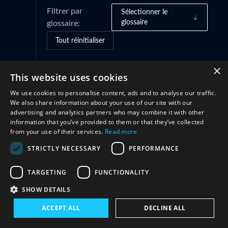
Filtrer par
Sélectionner le
glossaire
glossaire:
Tout réinitialiser
×
This website uses cookies
Cadres de gouvernance
(10)
We use cookies to personalise content, ads and to analyse our traffic.
We also share information about your use of our site with our
Pratiques et initiatives
(3)
advertising and analytics partners who may combine it with other
information that you’ve provided to them or that they’ve collected
from your use of their services.
Read more
Structures
(6)
STRICTLY NECESSARY
PERFORMANCE
Coopération
(6)
TARGETING
FUNCTIONALITY
SHOW DETAILS
ACCEPT ALL
DECLINE ALL