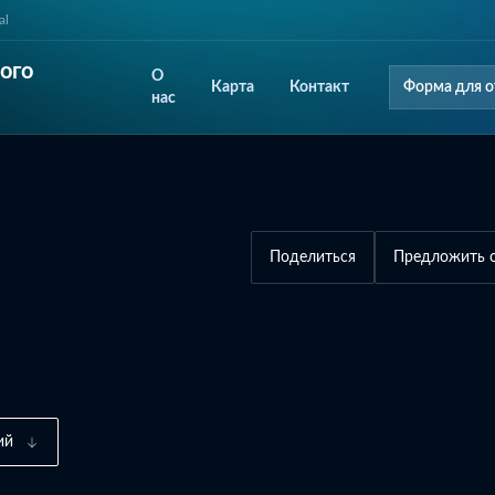
al
ого
О
Карта
Контакт
Форма для о
нас
Поделиться
Предложить 
ий