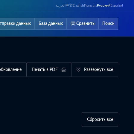
العربية
中文
English
Français
Русский
Español
тправки данных
База данных
(0) Сравнить
Поиск
обновление
Печать в PDF
Развернуть все
Сбросить все