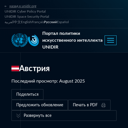
назад к unidir.org
UNIDIR Cyber Policy Portal
UNIDIR Space Security Portal
العربية
中文
English
Français
Русский
Español
Портал политики
искусственного интеллекта
UNIDIR
Австрия
Последний просмотр
:
August 2025
Поделиться
Предложить обновление
Печать в PDF
Развернуть все