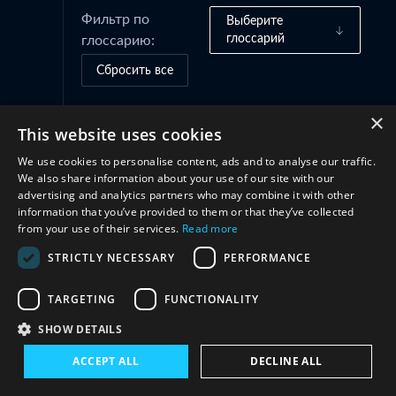
Фильтр по
Выберите
глоссарий
глоссарию:
Сбросить все
×
This website uses cookies
Рамки управления
(1)
We use cookies to personalise content, ads and to analyse our traffic.
We also share information about your use of our site with our
Структуры
(1)
advertising and analytics partners who may combine it with other
information that you’ve provided to them or that they’ve collected
from your use of their services.
Read more
Сотрудничество
(1)
STRICTLY NECESSARY
PERFORMANCE
TARGETING
FUNCTIONALITY
SHOW DETAILS
ACCEPT ALL
DECLINE ALL