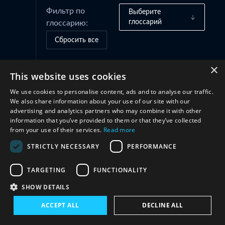
Фильтр по
Выберите
глоссарий
глоссарию:
Сбросить все
×
This website uses cookies
Сотрудничество
(2)
We use cookies to personalise content, ads and to analyse our traffic.
We also share information about your use of our site with our
advertising and analytics partners who may combine it with other
information that you’ve provided to them or that they’ve collected
from your use of their services.
Read more
STRICTLY NECESSARY
PERFORMANCE
TARGETING
FUNCTIONALITY
Свяжитесь с нами
SHOW DETAILS
ACCEPT ALL
DECLINE ALL