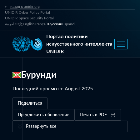
назад к unidir.org
UNIDIR Cyber Policy Portal
UNIDIR Space Security Portal
العربية
中文
English
Français
Русский
Español
Портал политики
искусственного интеллекта
UNIDIR
Бурунди
Последний просмотр
:
August 2025
Поделиться
Предложить обновление
Печать в PDF
Развернуть все