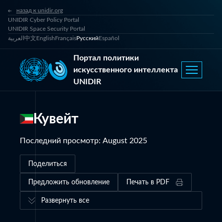
назад к unidir.org
UNIDIR Cyber Policy Portal
UNIDIR Space Security Portal
العربية
中文
English
Français
Русский
Español
Портал политики
искусственного интеллекта
UNIDIR
Кувейт
Последний просмотр
:
August 2025
Поделиться
Предложить обновление
Печать в PDF
Развернуть все