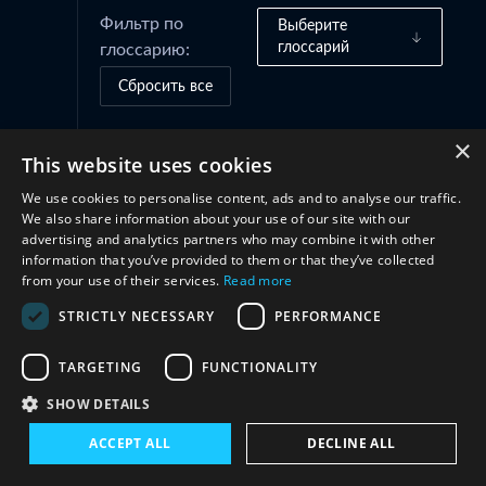
Фильтр по
Выберите
глоссарий
глоссарию:
Сбросить все
×
This website uses cookies
Сотрудничество
(1)
We use cookies to personalise content, ads and to analyse our traffic.
We also share information about your use of our site with our
advertising and analytics partners who may combine it with other
information that you’ve provided to them or that they’ve collected
from your use of their services.
Read more
STRICTLY NECESSARY
PERFORMANCE
TARGETING
FUNCTIONALITY
Свяжитесь с нами
SHOW DETAILS
ACCEPT ALL
DECLINE ALL