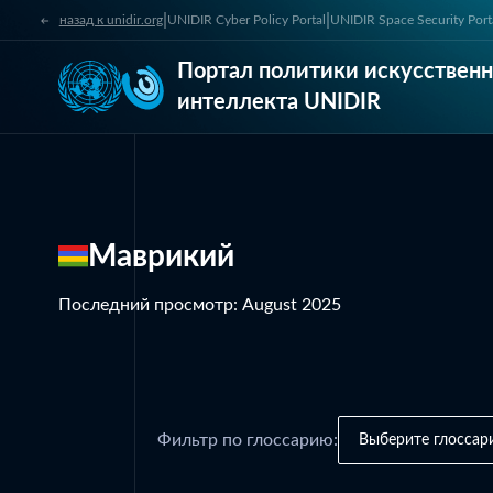
|
|
назад к unidir.org
UNIDIR Cyber Policy Portal
UNIDIR Space Security Port
Портал политики искусственн
интеллекта UNIDIR
Маврикий
Последний просмотр
:
August 2025
Фильтр по глоссарию:
Выберите глоссар