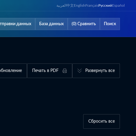
العربية
中文
English
Français
Русский
Español
тправки данных
База данных
(0) Сравнить
Поиск
обновление
Печать в PDF
Развернуть все
Сбросить все