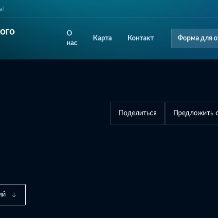
al
ого
О
Карта
Контакт
Форма для о
нас
Поделиться
Предложить 
ий