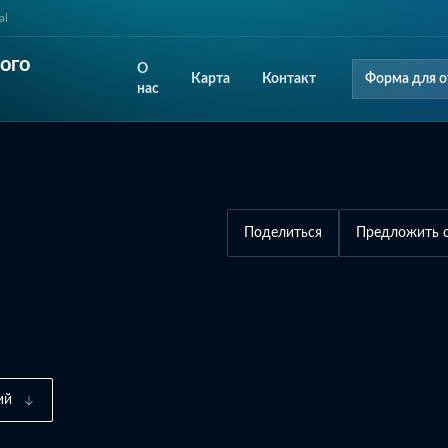
al
ого
О
Карта
Контакт
Форма для о
нас
Поделиться
Предложить 
ий