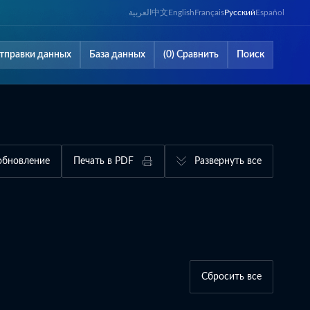
العربية
中文
English
Français
Русский
Español
тправки данных
База данных
(0) Сравнить
Поиск
обновление
Печать в PDF
Развернуть все
Сбросить все