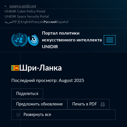
назад к unidir.org
UNIDIR Cyber Policy Portal
UNIDIR Space Security Portal
العربية
中文
English
Français
Русский
Español
Портал политики
искусственного интеллекта
UNIDIR
Шри-Ланка
Последний просмотр
:
August 2025
Поделиться
Предложить обновление
Печать в PDF
Развернуть все