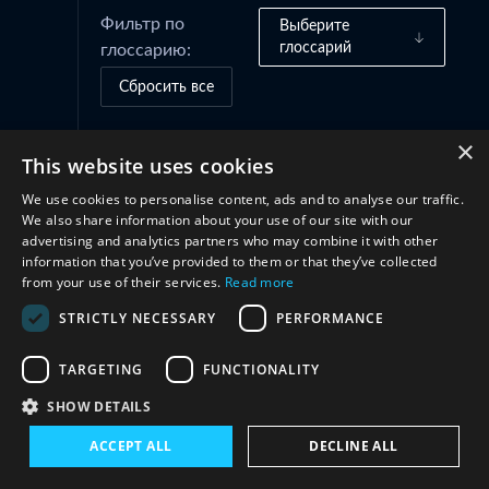
Фильтр по
Выберите
глоссарий
глоссарию:
Сбросить все
×
This website uses cookies
Рамки управления
(3)
We use cookies to personalise content, ads and to analyse our traffic.
We also share information about your use of our site with our
Практики и инициативы
(4)
advertising and analytics partners who may combine it with other
information that you’ve provided to them or that they’ve collected
from your use of their services.
Read more
Сотрудничество
(3)
STRICTLY NECESSARY
PERFORMANCE
TARGETING
FUNCTIONALITY
SHOW DETAILS
ACCEPT ALL
DECLINE ALL