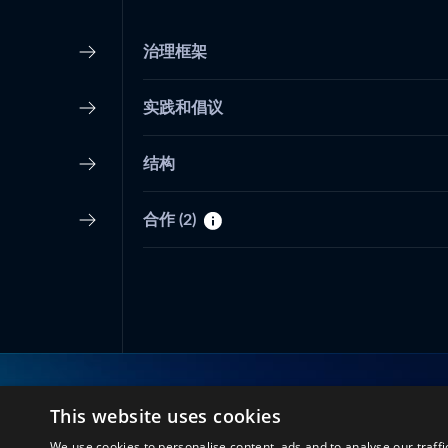
治理框架
实践和倡议
结构
合作
(2)
This website uses cookies
与我们联系
We use cookies to personalise content, ads and to analyse our traffi