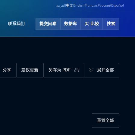
العربية
中文
English
Français
Русский
Español
联系​我们
提交问卷​
数据库​
(0) 比较
搜索
分享
建议更新
另存为 PDF
展开全部
重置全部