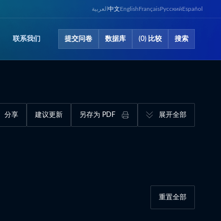
العربية
中文
English
Français
Русский
Español
联系​我们
提交问卷​
数据库​
(0) 比较
搜索
分享
建议更新
另存为 PDF
展开全部
重置全部