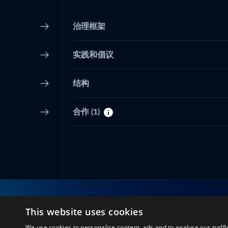
治理框架
实践和倡议
结构
合作
(1)
This website uses cookies
与我们联系
We use cookies to personalise content, ads and to analyse our traffi