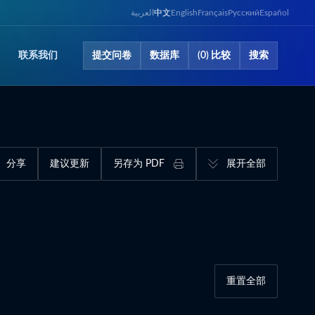
العربية
中文
English
Français
Русский
Español
联系​我们
提交问卷​
数据库​
(0) 比较
搜索
分享
建议更新
另存为 PDF
展开全部
重置全部