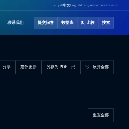
العربية
中文
English
Français
Русский
Español
联系​我们
提交问卷​
数据库​
(0) 比较
搜索
分享
建议更新
另存为 PDF
展开全部
重置全部