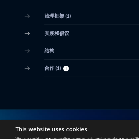
治理框架
(1)
实践和倡议
结构
合作
(1)
This website uses cookies
与我们联系
We use cookies to personalise content, ads and to analyse our traffi